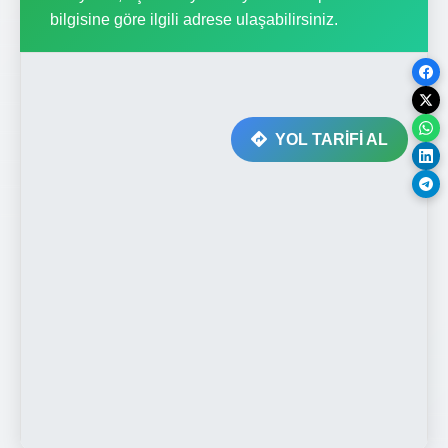
bilgisine göre ilgili adrese ulaşabilirsiniz.
YOL TARİFİ AL