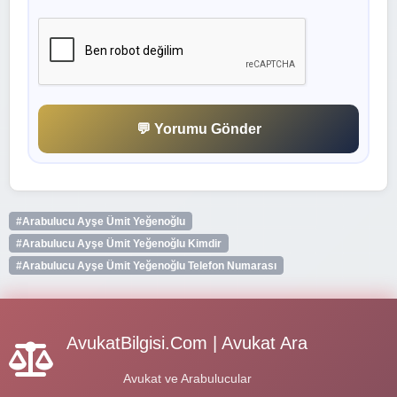
💬 Yorumu Gönder
#Arabulucu Ayşe Ümit Yeğenoğlu
#Arabulucu Ayşe Ümit Yeğenoğlu Kimdir
#Arabulucu Ayşe Ümit Yeğenoğlu Telefon Numarası
AvukatBilgisi.Com | Avukat Ara
Avukat ve Arabulucular