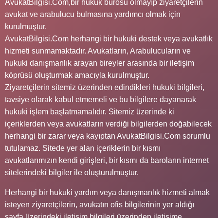
AvukatBilgisi.Com,bir hukuk bürosu olmayıp ziyaretçilerin
avukat ve arabulucu bulmasına yardımcı olmak için
kurulmuştur.
AvukatBilgisi.Com herhangi bir hukuki destek veya avukatlık
hizmeti sunmamaktadır. Avukatların, Arabulucuların ve
hukuki danışmanlık arayan bireyler arasında bir iletişim
köprüsü oluşturmak amacıyla kurulmuştur.
Ziyaretçilerin sitemiz üzerinden edindikleri hukuki bilgileri,
tavsiye olarak kabul etmemeli ve bu bilgilere dayanarak
hukuki işlem başlatmamalıdır. Sitemiz üzerinde ki
içeriklerden veya avukatların verdiği bilgilerden doğabilecek
herhangi bir zarar veya kayıptan AvukatBilgisi.Com sorumlu
tutulamaz. Sitede yer alan içeriklerin bir kısmı
avukatlarımızın kendi girişleri, bir kısmı da baroların internet
sitelerindeki bilgiler ile oluşturulmuştur.
Herhangi bir hukuki yardım veya danışmanlık hizmeti almak
isteyen ziyaretçilerin, avukatın ofis bilgilerinin yer aldığı
sayfa üzerindeki iletişim bilgileri üzerinden iletişime