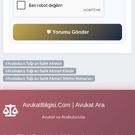
💬 Yorumu Gönder
#Arabulucu Tuğcan Sabit Akman
#Arabulucu Tuğcan Sabit Akman Kimdir
#Arabulucu Tuğcan Sabit Akman Telefon Numarası
AvukatBilgisi.Com | Avukat Ara
Avukat ve Arabulucular