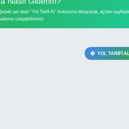
a Nasıl Giderim?
ıdaki yer alan "Yol Tarifi Al" butonuna tıklayarak, açılan sayfad
i adrese ulaşabilirsiniz.
YOL TARİFİ A