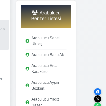
Arabulucu
Benzer Listesi
 da
Arabulucu Şenel
Ulutaş
Arabulucu Banu Ak
Arabulucu Erca
Karaköse
er
Arabulucu Ayşin
Bozkurt
Arabulucu Yıldız
Hazer