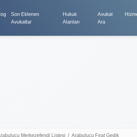
log
Son Eklenen
Hukuk
Avukat
Hizme
Avukatlar
Alanları
Ara
rabulucu Merkezefendi Listesi
Arabulucu Fırat Gedik