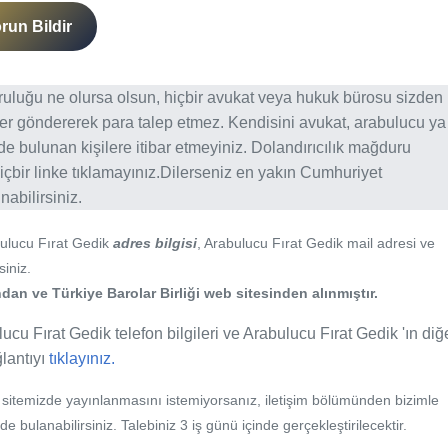
run Bildir
ğruluğu ne olursa olsun, hiçbir avukat veya hukuk bürosu sizden
er göndererek para talep etmez. Kendisini avukat, arabulucu ya
erde bulunan kişilere itibar etmeyiniz. Dolandırıcılık mağduru
içbir linke tıklamayınız.Dilerseniz en yakın Cumhuriyet
abilirsiniz.
bulucu Fırat Gedik
adres bilgisi
, Arabulucu Fırat Gedik mail adresi ve
siniz.
an ve Türkiye Barolar Birliği web sitesinden alınmıştır.
ucu Fırat Gedik telefon bilgileri ve Arabulucu Fırat Gedik 'ın diğ
ğlantıyı
tıklayınız.
b sitemizde yayınlanmasını istemiyorsanız, iletişim bölümünden bizimle
nde bulanabilirsiniz. Talebiniz 3 iş günü içinde gerçekleştirilecektir.