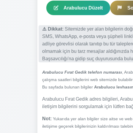
Arabulucu Düzelt
So
⚠️ Dikkat:
Sitemizde yer alan bilgilerin do
SMS, WhatsApp, e-posta veya şüpheli linkl
adliye görevlisi olarak tanıtıp bu tür talepl
olmamak için bu tarz mesajlar aldığınızda h
Başsavcılığı'na gidip suç duyurusunda bulun
Arabulucu Fırat Gedik telefon numarası
, Ara
çalışma saatleri bilgilerini web sitemizde bulabilir
Bu sayfada bulunan bilgiler
Arabulucu levhasınd
Arabulucu Fırat Gedik adres bilgileri, Arabul
iletişim bilgilerini sorgulamak için lütfen ba
Not:
Yukarıda yer alan bilgiler size aitse ve we
iletişime geçerek bilgilerinizin kaldırılması talebi