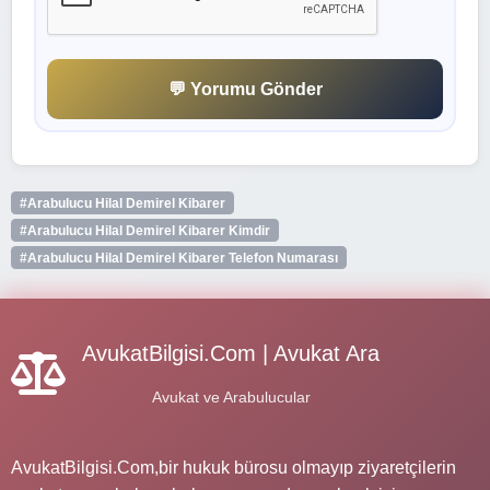
💬 Yorumu Gönder
#Arabulucu Hilal Demirel Kibarer
#Arabulucu Hilal Demirel Kibarer Kimdir
#Arabulucu Hilal Demirel Kibarer Telefon Numarası
AvukatBilgisi.Com | Avukat Ara
Avukat ve Arabulucular
AvukatBilgisi.Com,bir hukuk bürosu olmayıp ziyaretçilerin