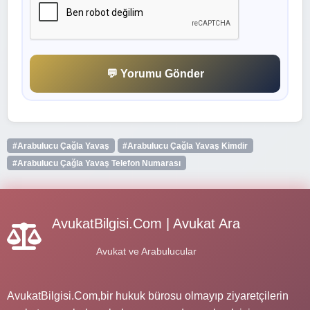
💬 Yorumu Gönder
#Arabulucu Çağla Yavaş
#Arabulucu Çağla Yavaş Kimdir
#Arabulucu Çağla Yavaş Telefon Numarası
AvukatBilgisi.Com | Avukat Ara
Avukat ve Arabulucular
AvukatBilgisi.Com,bir hukuk bürosu olmayıp ziyaretçilerin