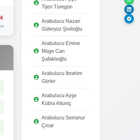
Tijen Türegün
4
Arabulucu Nazan
me
Güleryüz Şiviloğlu
Arabulucu Emine
Müge Can
Şafaklıoğlu
Arabulucu İbrahim
Gürler
Arabulucu Ayşe
Kübra Altuniç
Arabulucu Serranur
Çınar