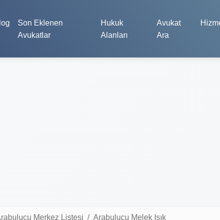
log
Son Eklenen
Hukuk
Avukat
Hizme
Avukatlar
Alanları
Ara
rabulucu Merkez Listesi
Arabulucu Melek Işık