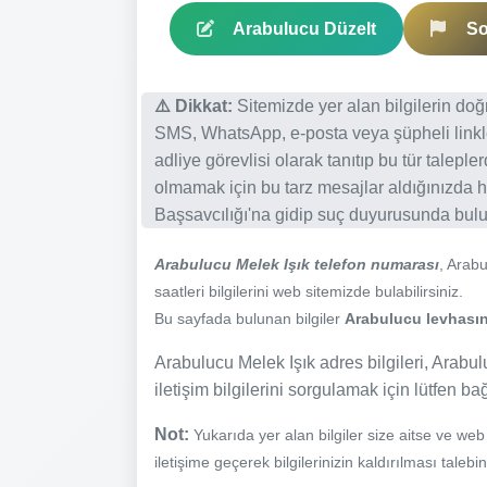
Arabulucu Düzelt
So
⚠️ Dikkat:
Sitemizde yer alan bilgilerin do
SMS, WhatsApp, e-posta veya şüpheli linkl
adliye görevlisi olarak tanıtıp bu tür talepl
olmamak için bu tarz mesajlar aldığınızda h
Başsavcılığı'na gidip suç duyurusunda bulun
Arabulucu Melek Işık telefon numarası
, Arab
saatleri bilgilerini web sitemizde bulabilirsiniz.
Bu sayfada bulunan bilgiler
Arabulucu levhasınd
Arabulucu Melek Işık adres bilgileri, Arabulu
iletişim bilgilerini sorgulamak için lütfen ba
Not:
Yukarıda yer alan bilgiler size aitse ve we
iletişime geçerek bilgilerinizin kaldırılması talebi