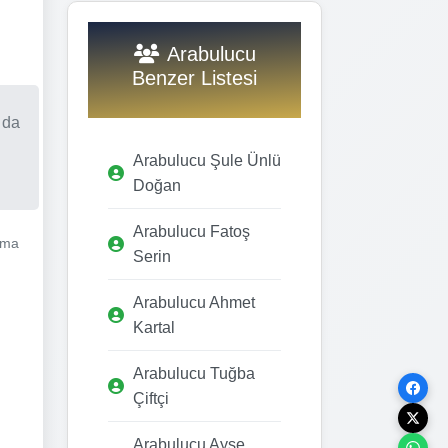
Arabulucu
Benzer Listesi
 da
Arabulucu Şule Ünlü
Doğan
Arabulucu Fatoş
ışma
Serin
Arabulucu Ahmet
Kartal
Arabulucu Tuğba
Çiftçi
Arabulucu Ayşe