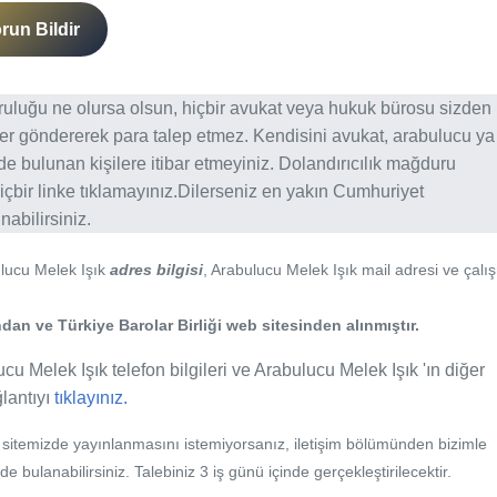
run Bildir
ğruluğu ne olursa olsun, hiçbir avukat veya hukuk bürosu sizden
er göndererek para talep etmez. Kendisini avukat, arabulucu ya
erde bulunan kişilere itibar etmeyiniz. Dolandırıcılık mağduru
içbir linke tıklamayınız.Dilerseniz en yakın Cumhuriyet
abilirsiniz.
ulucu Melek Işık
adres bilgisi
, Arabulucu Melek Işık mail adresi ve çal
an ve Türkiye Barolar Birliği web sitesinden alınmıştır.
cu Melek Işık telefon bilgileri ve Arabulucu Melek Işık 'ın diğer
ğlantıyı
tıklayınız.
b sitemizde yayınlanmasını istemiyorsanız, iletişim bölümünden bizimle
nde bulanabilirsiniz. Talebiniz 3 iş günü içinde gerçekleştirilecektir.