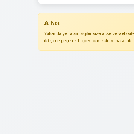
Not:
Yukarıda yer alan bilgiler size aitse ve web s
iletişime geçerek bilgilerinizin kaldırılması tale