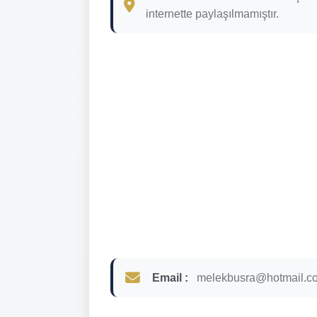
internette paylaşılmamıştır.
Email :
melekbusra@hotmail.c