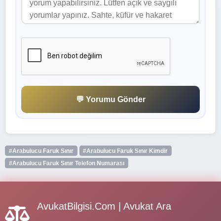
💬 Yorumu Gönder
#Arabulucu Faruk Sınır
#Arabulucu Faruk Sınır Kimdir
#Arabulucu Faruk Sınır Telefon Numarası
AvukatBilgisi.Com | Avukat Ara