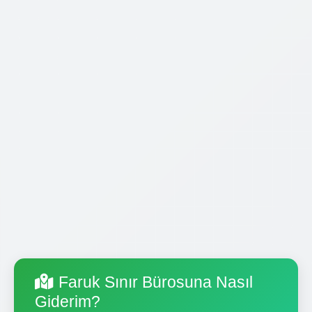
Faruk Sınır Bürosuna Nasıl
Giderim?