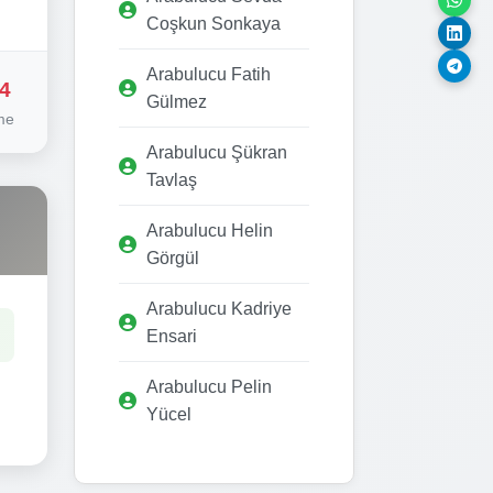
Coşkun Sonkaya
Arabulucu Fatih
4
Gülmez
me
Arabulucu Şükran
Tavlaş
Arabulucu Helin
Görgül
Arabulucu Kadriye
Ensari
Arabulucu Pelin
Yücel