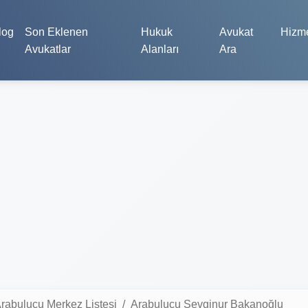
log
Son Eklenen
Hukuk
Avukat
Hizme
Avukatlar
Alanları
Ara
rabulucu Merkez Listesi
Arabulucu Sevginur Bakanoğlu