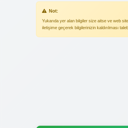
Not:
Yukarıda yer alan bilgiler size aitse ve web s
iletişime geçerek bilgilerinizin kaldırılması tale