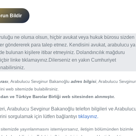
run Bildir
ğruluğu ne olursa olsun, hiçbir avukat veya hukuk bürosu sizden
er göndererek para talep etmez. Kendisini avukat, arabulucu ya
erde bulunan kişilere itibar etmeyiniz. Dolandırıcılık mağduru
içbir linke tıklamayınız.Dilerseniz en yakın Cumhuriyet
abilirsiniz.
rası
, Arabulucu Sevginur Bakanoğlu
adres bilgisi
, Arabulucu Sevginur
ini web sitemizde bulabilirsiniz.
an ve Türkiye Barolar Birliği web sitesinden alınmıştır.
ri, Arabulucu Sevginur Bakanoğlu telefon bilgileri ve Arabuluc
rini sorgulamak için lütfen bağlantıyı
tıklayınız.
b sitemizde yayınlanmasını istemiyorsanız, iletişim bölümünden bizimle