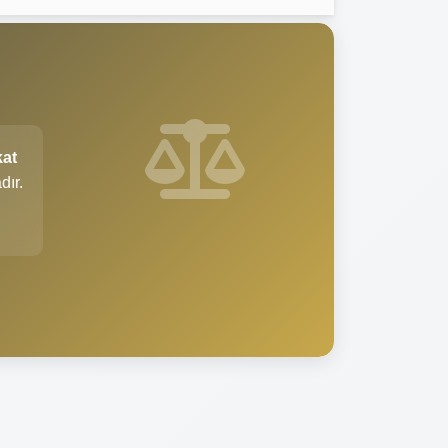
at
dır.