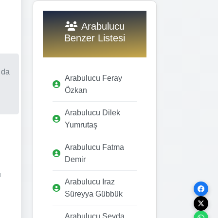
Arabulucu
Benzer Listesi
 da
Arabulucu Feray
Özkan
Arabulucu Dilek
Yumrutaş
Arabulucu Fatma
Demir
u
Arabulucu Iraz
Süreyya Gübbük
Arabulucu Sevda