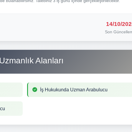
nde bulanabilirsiniz. Talebiniz 3 iş günü içinde gerçekleştirilecektir.
14/10/202
Son Güncelle
Uzmanlık Alanları
İş Hukukunda Uzman Arabulucu
ucu