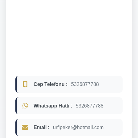
Cep Telefonu :
5326877788
Whatsapp Hattı :
5326877788
Email :
urfipeker@hotmail.com