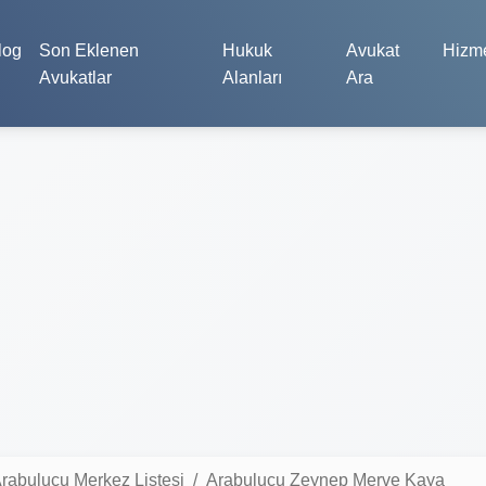
log
Son Eklenen
Hukuk
Avukat
Hizme
Avukatlar
Alanları
Ara
rabulucu Merkez Listesi
Arabulucu Zeynep Merve Kaya