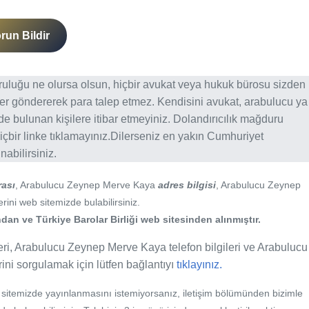
run Bildir
ğruluğu ne olursa olsun, hiçbir avukat veya hukuk bürosu sizden
er göndererek para talep etmez. Kendisini avukat, arabulucu ya
erde bulunan kişilere itibar etmeyiniz. Dolandırıcılık mağduru
içbir linke tıklamayınız.Dilerseniz en yakın Cumhuriyet
abilirsiniz.
ası
, Arabulucu Zeynep Merve Kaya
adres bilgisi
, Arabulucu Zeynep
rini web sitemizde bulabilirsiniz.
an ve Türkiye Barolar Birliği web sitesinden alınmıştır.
ri, Arabulucu Zeynep Merve Kaya telefon bilgileri ve Arabulucu
rini sorgulamak için lütfen bağlantıyı
tıklayınız.
b sitemizde yayınlanmasını istemiyorsanız, iletişim bölümünden bizimle