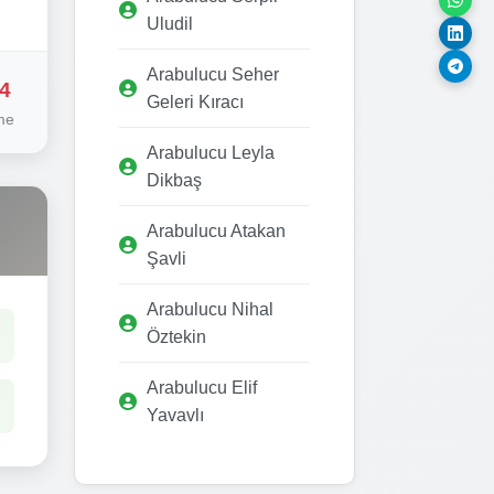
Uludil
Arabulucu Seher
4
Geleri Kıracı
me
Arabulucu Leyla
Dikbaş
Arabulucu Atakan
Şavli
Arabulucu Nihal
Öztekin
Arabulucu Elif
Yavavlı