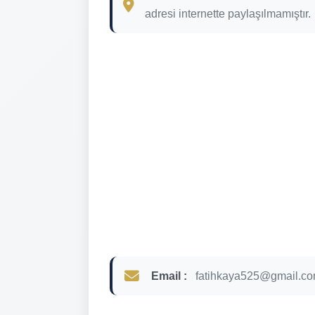
adresi internette paylaşılmamıştır.
Email :
fatihkaya525@gmail.c