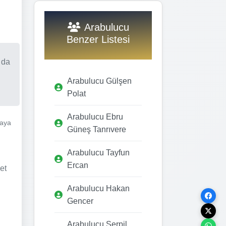
Arabulucu
Benzer Listesi
 da
Arabulucu Gülşen
Polat
Arabulucu Ebru
Kaya
Güneş Tanrıvere
Arabulucu Tayfun
Ercan
et
Arabulucu Hakan
Gencer
Arabulucu Serpil