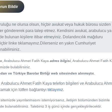
run Bildir
ğruluğu ne olursa olsun, hiçbir avukat veya hukuk bürosu sizden
er göndererek para talep etmez. Kendisini avukat, arabulucu ya
erde bulunan kişilere itibar etmeyiniz. Dolandırıcılık mağduru
içbir linke tıklamayınız.Dilerseniz en yakın Cumhuriyet
abilirsiniz.
sı
, Arabulucu Ahmet Fatih Kaya
adres bilgisi
, Arabulucu Ahmet Fatih 
mizde bulabilirsiniz.
an ve Türkiye Barolar Birliği web sitesinden alınmıştır.
, Arabulucu Ahmet Fatih Kaya telefon bilgileri ve Arabulucu Ahm
ulamak için lütfen bağlantıyı
tıklayınız.
b sitemizde yayınlanmasını istemiyorsanız, iletişim bölümünden bizimle
nde bulanabilirsiniz. Talebiniz 3 iş günü içinde gerçekleştirilecektir.