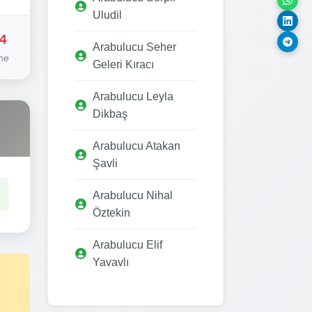
Uludil
4
Arabulucu Seher
me
Geleri Kıracı
Arabulucu Leyla
Dikbaş
Arabulucu Atakan
Şavli
Arabulucu Nihal
Öztekin
Arabulucu Elif
Yavavlı