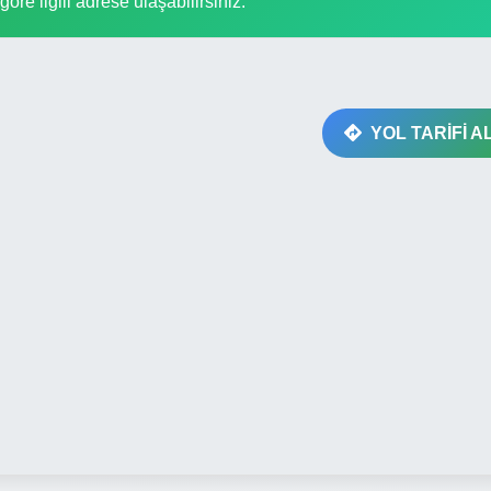
göre ilgili adrese ulaşabilirsiniz.
YOL TARİFİ A