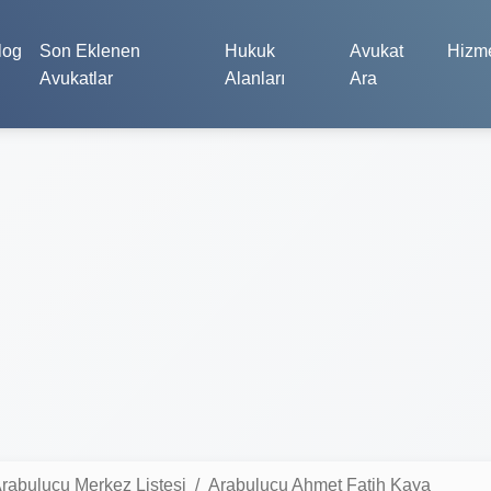
log
Son Eklenen
Hukuk
Avukat
Hizme
Avukatlar
Alanları
Ara
rabulucu Merkez Listesi
Arabulucu Ahmet Fatih Kaya