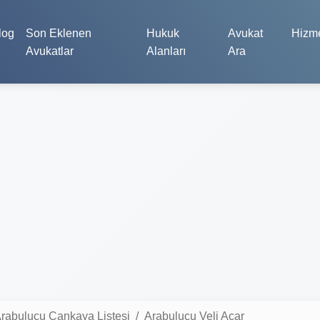
log
Son Eklenen
Hukuk
Avukat
Hizme
Avukatlar
Alanları
Ara
rabulucu Çankaya Listesi
Arabulucu Veli Acar