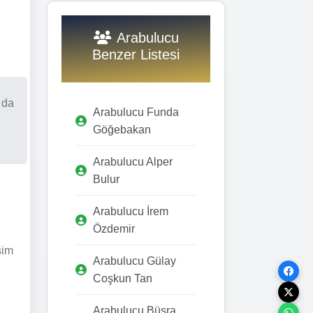
Arabulucu
Benzer Listesi
 da
Arabulucu Funda
Göğebakan
Arabulucu Alper
Bulur
Arabulucu İrem
Özdemir
şim
Arabulucu Gülay
Coşkun Tan
Arabulucu Büşra