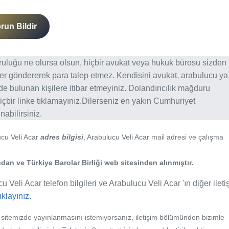
run Bildir
ğruluğu ne olursa olsun, hiçbir avukat veya hukuk bürosu sizden
er göndererek para talep etmez. Kendisini avukat, arabulucu ya
erde bulunan kişilere itibar etmeyiniz. Dolandırıcılık mağduru
içbir linke tıklamayınız.Dilerseniz en yakın Cumhuriyet
abilirsiniz.
ucu Veli Acar
adres bilgisi
, Arabulucu Veli Acar mail adresi ve çalışma
an ve Türkiye Barolar Birliği web sitesinden alınmıştır.
u Veli Acar telefon bilgileri ve Arabulucu Veli Acar 'ın diğer ileti
tıklayınız.
b sitemizde yayınlanmasını istemiyorsanız, iletişim bölümünden bizimle