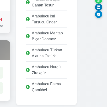
Canan Tosun
Arabulucu Işıl
4
Turşucu Önder
me
Arabulucu Mehtap
Biçer Dönmez
Arabulucu Türkan
Aktuna Öztürk
Arabulucu Nurgül
Zirekgür
Arabulucu Fatma
Çamlıbel