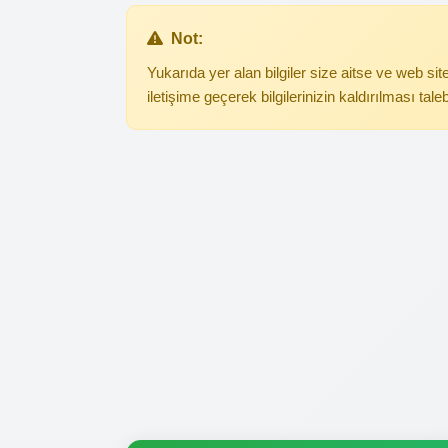
Not:
Yukarıda yer alan bilgiler size aitse ve web s
iletişime geçerek bilgilerinizin kaldırılması tale