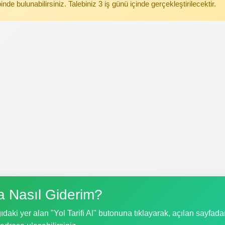
binde bulunabilirsiniz. Talebiniz 3 iş günü içinde gerçekleştirilecektir.
a Nasıl Giderim?
daki yer alan "Yol Tarifi Al" butonuna tıklayarak, açılan sayfad