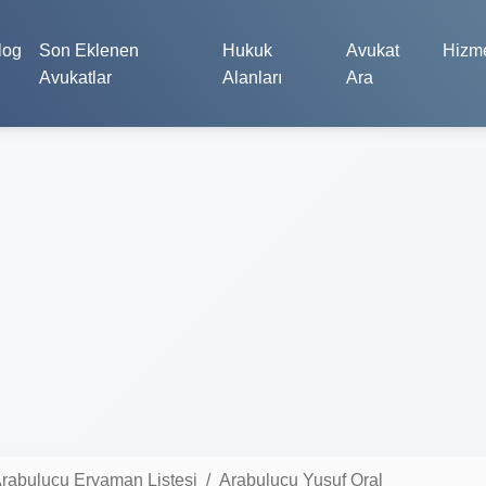
log
Son Eklenen
Hukuk
Avukat
Hizme
Avukatlar
Alanları
Ara
rabulucu Eryaman Listesi
Arabulucu Yusuf Oral