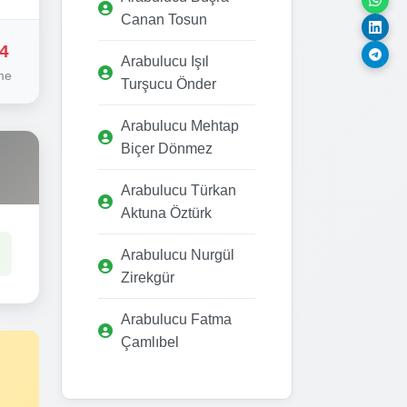
Canan Tosun
4
Arabulucu Işıl
me
Turşucu Önder
Arabulucu Mehtap
Biçer Dönmez
Arabulucu Türkan
Aktuna Öztürk
Arabulucu Nurgül
Zirekgür
Arabulucu Fatma
Çamlıbel