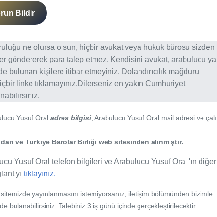
run Bildir
ğruluğu ne olursa olsun, hiçbir avukat veya hukuk bürosu sizden
er göndererek para talep etmez. Kendisini avukat, arabulucu ya
erde bulunan kişilere itibar etmeyiniz. Dolandırıcılık mağduru
içbir linke tıklamayınız.Dilerseniz en yakın Cumhuriyet
abilirsiniz.
ulucu Yusuf Oral
adres bilgisi
, Arabulucu Yusuf Oral mail adresi ve ça
an ve Türkiye Barolar Birliği web sitesinden alınmıştır.
ucu Yusuf Oral telefon bilgileri ve Arabulucu Yusuf Oral 'ın diğer
ğlantıyı
tıklayınız.
b sitemizde yayınlanmasını istemiyorsanız, iletişim bölümünden bizimle
nde bulanabilirsiniz. Talebiniz 3 iş günü içinde gerçekleştirilecektir.