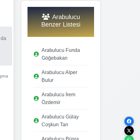
Arabulucu
Benzer Listesi
 da
Arabulucu Funda
Göğebakan
Arabulucu Alper
lışma
Bulur
Arabulucu İrem
Özdemir
Arabulucu Gülay
Coşkun Tan
Arabulucu Büşra