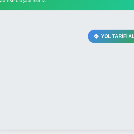
i adrese ulaşabilirsiniz.
YOL TARİFİ A