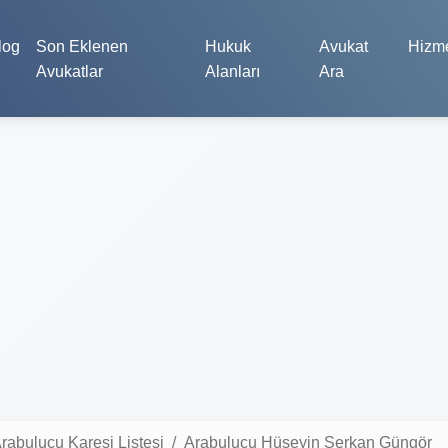
log
Son Eklenen
Hukuk
Avukat
Hizme
Avukatlar
Alanları
Ara
rabulucu Karesi Listesi
Arabulucu Hüseyin Serkan Güngör