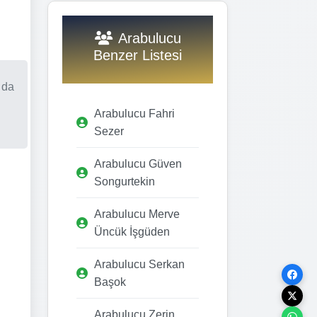
Arabulucu
Benzer Listesi
 da
Arabulucu Fahri
Sezer
Arabulucu Güven
Songurtekin
Arabulucu Merve
Üncük İşgüden
Arabulucu Serkan
Başok
Arabulucu Zerin