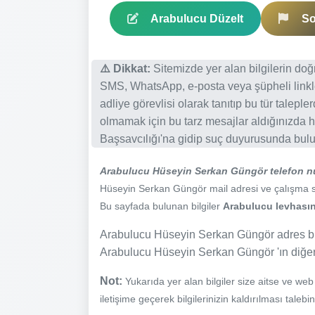
Arabulucu Düzelt
So
⚠️ Dikkat:
Sitemizde yer alan bilgilerin do
SMS, WhatsApp, e-posta veya şüpheli linkl
adliye görevlisi olarak tanıtıp bu tür talepl
olmamak için bu tarz mesajlar aldığınızda h
Başsavcılığı'na gidip suç duyurusunda bulun
Arabulucu Hüseyin Serkan Güngör telefon n
Hüseyin Serkan Güngör mail adresi ve çalışma saat
Bu sayfada bulunan bilgiler
Arabulucu levhasınd
Arabulucu Hüseyin Serkan Güngör adres bilg
Arabulucu Hüseyin Serkan Güngör 'ın diğer il
Not:
Yukarıda yer alan bilgiler size aitse ve we
iletişime geçerek bilgilerinizin kaldırılması talebi