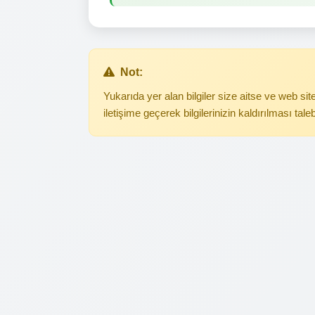
Not:
Yukarıda yer alan bilgiler size aitse ve web s
iletişime geçerek bilgilerinizin kaldırılması tale