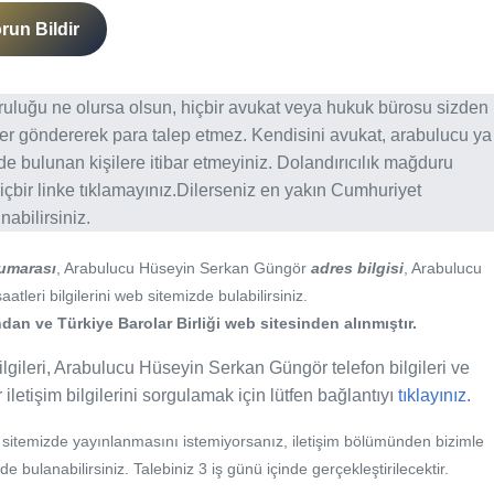
run Bildir
ğruluğu ne olursa olsun, hiçbir avukat veya hukuk bürosu sizden
er göndererek para talep etmez. Kendisini avukat, arabulucu ya
erde bulunan kişilere itibar etmeyiniz. Dolandırıcılık mağduru
içbir linke tıklamayınız.Dilerseniz en yakın Cumhuriyet
abilirsiniz.
umarası
, Arabulucu Hüseyin Serkan Güngör
adres bilgisi
, Arabulucu
leri bilgilerini web sitemizde bulabilirsiniz.
an ve Türkiye Barolar Birliği web sitesinden alınmıştır.
ileri, Arabulucu Hüseyin Serkan Güngör telefon bilgileri ve
etişim bilgilerini sorgulamak için lütfen bağlantıyı
tıklayınız.
b sitemizde yayınlanmasını istemiyorsanız, iletişim bölümünden bizimle
nde bulanabilirsiniz. Talebiniz 3 iş günü içinde gerçekleştirilecektir.