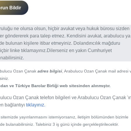
run Bildir
ğruluğu ne olursa olsun, hiçbir avukat veya hukuk bürosu sizden
er göndererek para talep etmez. Kendisini avukat, arabulucu ya
erde bulunan kişilere itibar etmeyiniz. Dolandırıcılık mağduru
içbir linke tıklamayınız.Dilerseniz en yakın Cumhuriyet
abilirsiniz.
abulucu Ozan Çanak
adres bilgisi
, Arabulucu Ozan Çanak mail adresi 
siniz.
an ve Türkiye Barolar Birliği web sitesinden alınmıştır.
ulucu Ozan Çanak telefon bilgileri ve Arabulucu Ozan Çanak 'ı
fen bağlantıyı
tıklayınız.
b sitemizde yayınlanmasını istemiyorsanız, iletişim bölümünden bizimle
nde bulanabilirsiniz. Talebiniz 3 iş günü içinde gerçekleştirilecektir.