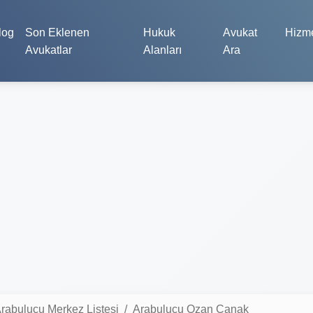
log
Son Eklenen
Hukuk
Avukat
Hizme
Avukatlar
Alanları
Ara
rabulucu Merkez Listesi
Arabulucu Ozan Çanak