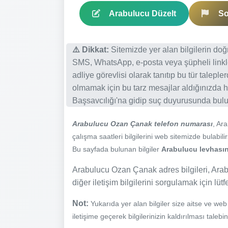
Arabulucu Düzelt
So
⚠️ Dikkat:
Sitemizde yer alan bilgilerin do
SMS, WhatsApp, e-posta veya şüpheli linkl
adliye görevlisi olarak tanıtıp bu tür talepl
olmamak için bu tarz mesajlar aldığınızda h
Başsavcılığı'na gidip suç duyurusunda bulun
Arabulucu Ozan Çanak telefon numarası
, Ar
çalışma saatleri bilgilerini web sitemizde bulabilir
Bu sayfada bulunan bilgiler
Arabulucu levhasınd
Arabulucu Ozan Çanak adres bilgileri, Arab
diğer iletişim bilgilerini sorgulamak için lüt
Not:
Yukarıda yer alan bilgiler size aitse ve we
iletişime geçerek bilgilerinizin kaldırılması talebi