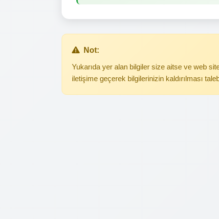
Not:
Yukarıda yer alan bilgiler size aitse ve web s
iletişime geçerek bilgilerinizin kaldırılması tale