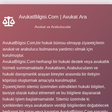
AvukatBilgisi.Com | Avukat Ara
Avukat ve Arabulucular
AvukatBilgisi.Com,bir hukuk bürosu olmayıp ziyaretçilerin
avukat ve arabulucu bulmasına yardımcı olmak için
kurulmuştur.
AvukatBilgisi.Com herhangi bir hukuki destek veya avukatlık
hizmeti sunmamaktadır. Avukatların, Arabulucuların ve
hukuki danışmanlık arayan bireyler arasında bir iletişim
köprüsü oluşturmak amacıyla kurulmuştur.
Ziyaretçilerin sitemiz üzerinden edindikleri hukuki bilgileri,
tavsiye olarak kabul etmemeli ve bu bilgilere dayanarak
hukuki işlem başlatmamalıdır. Sitemiz üzerinde ki
içeriklerden veya avukatların verdiği bilgilerden doğabilecek
herhangi bir zarar veya kayıptan AvukatBilgisi.Com sorumlu