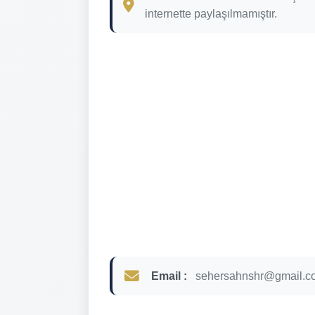
internette paylaşılmamıştır.
Email :
sehersahnshr@gmail.c