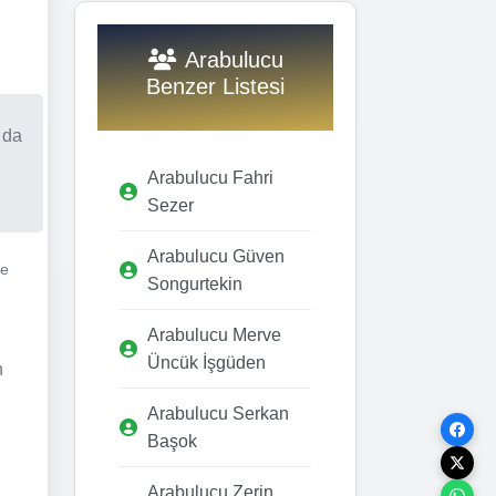
Arabulucu
Benzer Listesi
 da
Arabulucu Fahri
Sezer
Arabulucu Güven
ve
Songurtekin
Arabulucu Merve
Üncük İşgüden
n
Arabulucu Serkan
Başok
Arabulucu Zerin