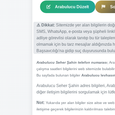
Arabulucu Düzelt
So
⚠️ Dikkat:
Sitemizde yer alan bilgilerin do
SMS, WhatsApp, e-posta veya şüpheli linkl
adliye görevlisi olarak tanıtıp bu tür talepl
olmamak için bu tarz mesajlar aldığınızda h
Başsavcılığı'na gidip suç duyurusunda bulun
Arabulucu Seher Şahin telefon numarası
, Ar
çalışma saatleri bilgilerini web sitemizde bulabilir
Bu sayfada bulunan bilgiler
Arabulucu levhasınd
Arabulucu Seher Şahin adres bilgileri, Arab
diğer iletişim bilgilerini sorgulamak için lüt
Not:
Yukarıda yer alan bilgiler size aitse ve we
iletişime geçerek bilgilerinizin kaldırılması talebi