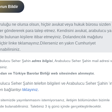
run Bildir
ğruluğu ne olursa olsun, hiçbir avukat veya hukuk bürosu sizden
er göndererek para talep etmez. Kendisini avukat, arabulucu ya
erde bulunan kişilere itibar etmeyiniz. Dolandırıcılık mağduru
içbir linke tıklamayınız.Dilerseniz en yakın Cumhuriyet
abilirsiniz.
abulucu Seher Şahin
adres bilgisi
, Arabulucu Seher Şahin mail adresi 
siniz.
an ve Türkiye Barolar Birliği web sitesinden alınmıştır.
ulucu Seher Şahin telefon bilgileri ve Arabulucu Seher Şahin 'ı
fen bağlantıyı
tıklayınız.
b sitemizde yayınlanmasını istemiyorsanız, iletişim bölümünden bizimle
nde bulanabilirsiniz. Talebiniz 3 iş günü içinde gerçekleştirilecektir.