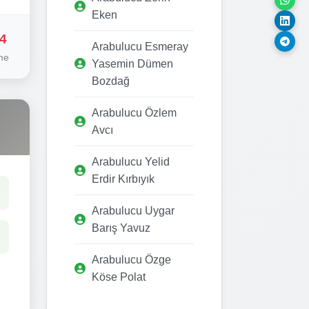
Eken
4
Arabulucu Esmeray
me
Yasemin Dümen
Bozdağ
Arabulucu Özlem
Avcı
Arabulucu Yelid
Erdir Kırbıyık
Arabulucu Uygar
Barış Yavuz
Arabulucu Özge
Köse Polat