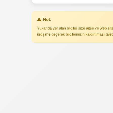
Not:
Yukarıda yer alan bilgiler size aitse ve web s
iletişime geçerek bilgilerinizin kaldırılması tale