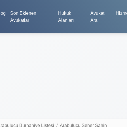
log
Son Eklenen
Hukuk
Avukat
Hizme
Avukatlar
Alanları
Ara
rabulucu Burhaniye Listesi
Arabulucu Seher Şahin