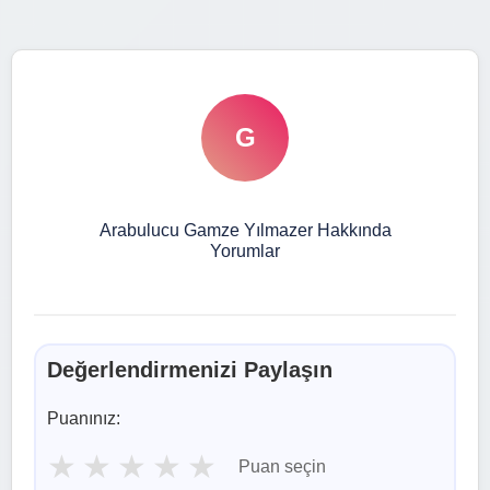
G
Arabulucu Gamze Yılmazer Hakkında
Yorumlar
Değerlendirmenizi Paylaşın
Puanınız:
★
★
★
★
★
Puan seçin