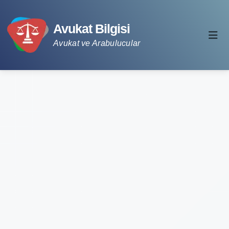
Avukat Bilgisi
Avukat ve Arabulucular