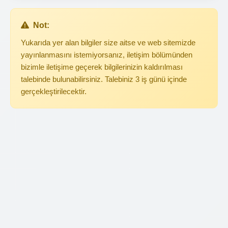
Not:
Yukarıda yer alan bilgiler size aitse ve web sitemizde
yayınlanmasını istemiyorsanız, iletişim bölümünden
bizimle iletişime geçerek bilgilerinizin kaldırılması
talebinde bulunabilirsiniz. Talebiniz 3 iş günü içinde
gerçekleştirilecektir.