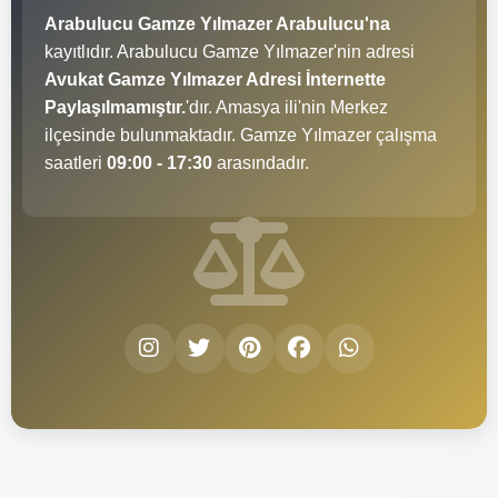
Arabulucu Gamze Yılmazer Arabulucu'na
kayıtlıdır. Arabulucu Gamze Yılmazer'nin adresi
Avukat Gamze Yılmazer Adresi İnternette
Paylaşılmamıştır.
'dır. Amasya ili'nin Merkez
ilçesinde bulunmaktadır. Gamze Yılmazer çalışma
saatleri
09:00 - 17:30
arasındadır.