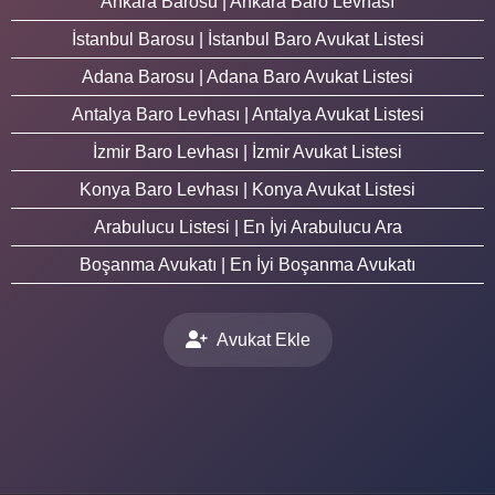
Ankara Barosu | Ankara Baro Levhası
İstanbul Barosu | İstanbul Baro Avukat Listesi
Adana Barosu | Adana Baro Avukat Listesi
Antalya Baro Levhası | Antalya Avukat Listesi
İzmir Baro Levhası | İzmir Avukat Listesi
Konya Baro Levhası | Konya Avukat Listesi
Arabulucu Listesi | En İyi Arabulucu Ara
Boşanma Avukatı | En İyi Boşanma Avukatı
Avukat Ekle