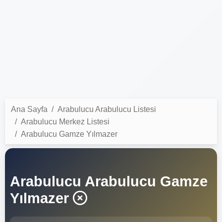
Ana Sayfa
Arabulucu Arabulucu Listesi
Arabulucu Merkez Listesi
Arabulucu Gamze Yılmazer
Arabulucu Arabulucu Gamze
Yılmazer