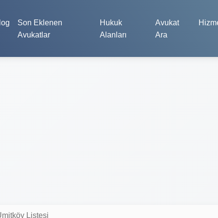
log
Son Eklenen
Hukuk
Avukat
Hizme
Avukatlar
Alanları
Ara
mitköy Listesi