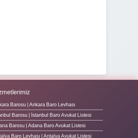
zmetlerimiz
kara Barosu | Ankara Baro Levhası
anbul Barosu | İstanbul Baro Avukat Listesi
ana Barosu | Adana Baro Avukat Listesi
alya Baro Levhası | Antalya Avukat Listesi