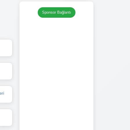
Sponsor Bağlantı
eri
i