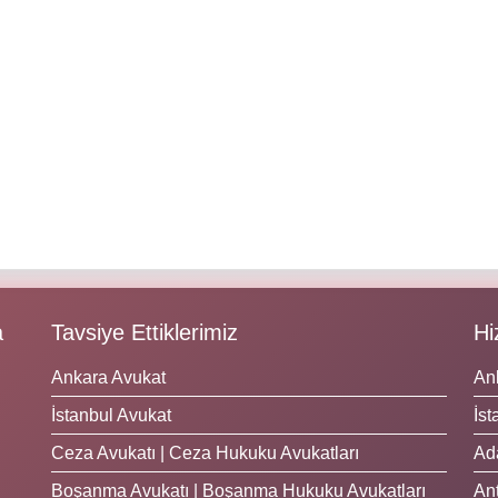
a
Tavsiye Ettiklerimiz
Hi
Ankara Avukat
An
İstanbul Avukat
İst
Ceza Avukatı | Ceza Hukuku Avukatları
Ad
Boşanma Avukatı | Boşanma Hukuku Avukatları
Ant