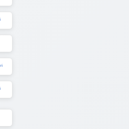
i
ri
i