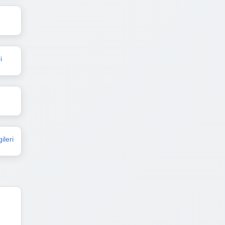
i
ileri