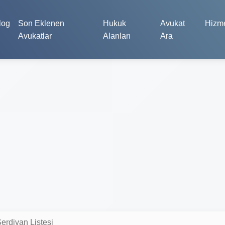
log
Son Eklenen
Hukuk
Avukat
Hizme
Avukatlar
Alanları
Ara
erdivan Listesi