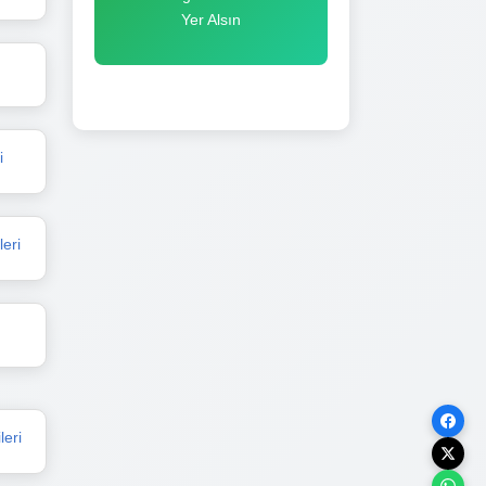
Yer Alsın
i
leri
leri