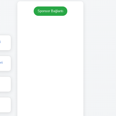
Sponsor Bağlantı
i
ri