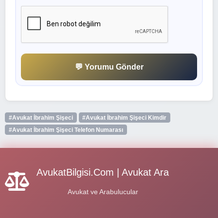
💬 Yorumu Gönder
#Avukat İbrahim Şişeci
#Avukat İbrahim Şişeci Kimdir
#Avukat İbrahim Şişeci Telefon Numarası
AvukatBilgisi.Com | Avukat Ara
Avukat ve Arabulucular