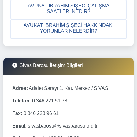
AVUKAT İBRAHIM ŞIŞECI ÇALIŞMA
SAATLERI NEDIR?
AVUKAT İBRAHIM ŞIŞECI HAKKINDAKI
YORUMLAR NELERDIR?
Sivas Barosu İletişim Bilgileri
Adres:
Adalet Sarayı 1. Kat. Merkez / SİVAS
Telefon:
0 346 221 51 78
Fax:
0 346 223 96 61
Email:
sivasbarosu@sivasbarosu.org.tr