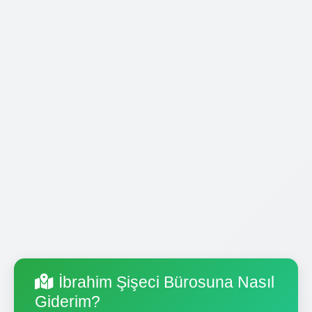
İbrahim Şişeci Bürosuna Nasıl
Giderim?