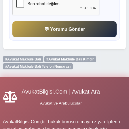
💬 Yorumu Gönder
#Avukat Makbule Bali
#Avukat Makbule Bali Kimdir
#Avukat Makbule Bali Telefon Numarası
AvukatBilgisi.Com | Avukat Ara
Avukat ve Arabulucular
AvukatBilgisi.Com,bir hukuk bürosu olmayıp ziyaretçilerin
avukat ve arabulucu bulmasına yardımcı olmak için