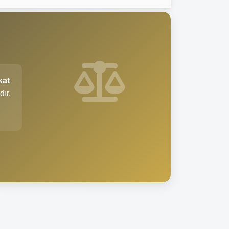
kat
dır.