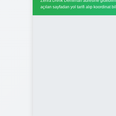
Zehra Divrik Demirhan adresine gidebilmek
açılan sayfadan yol tarifi alıp koordinat bil