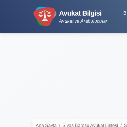
Avukat Bilgisi
B
Avukat ve Arabulucular
Ana Sayfa
Sivas Barosu Avukat Listesi
S