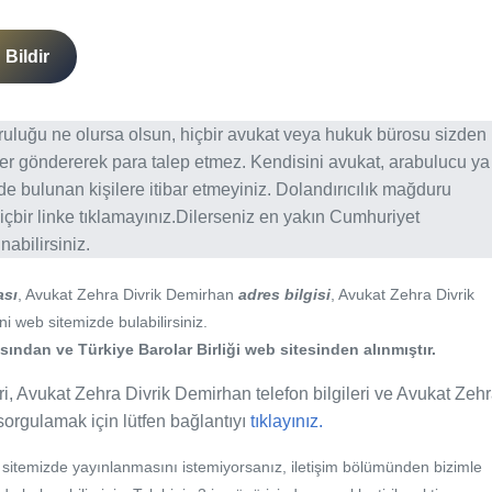
Bildir
ğruluğu ne olursa olsun, hiçbir avukat veya hukuk bürosu sizden
er göndererek para talep etmez. Kendisini avukat, arabulucu ya
erde bulunan kişilere itibar etmeyiniz. Dolandırıcılık mağduru
içbir linke tıklamayınız.Dilerseniz en yakın Cumhuriyet
abilirsiniz.
ası
, Avukat Zehra Divrik Demirhan
adres bilgisi
, Avukat Zehra Divrik
ni web sitemizde bulabilirsiniz.
ından ve Türkiye Barolar Birliği web sitesinden alınmıştır.
i, Avukat Zehra Divrik Demirhan telefon bilgileri ve Avukat Zeh
i sorgulamak için lütfen bağlantıyı
tıklayınız.
b sitemizde yayınlanmasını istemiyorsanız, iletişim bölümünden bizimle