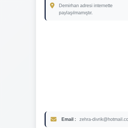
Demirhan adresi internette
paylaşılmamıştır.
Email :
zehra-divrik@hotmail.c