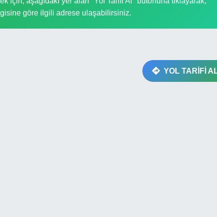
 için, aşağıdaki yer alan "Yol Tarifi Al" butonuna tıklayarak,
gisine göre ilgili adrese ulaşabilirsiniz.
YOL TARİFİ A