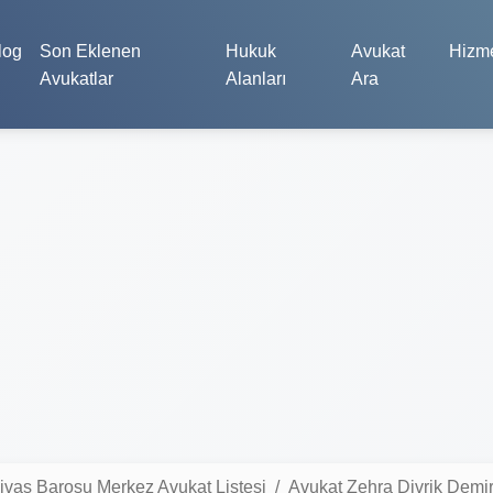
log
Son Eklenen
Hukuk
Avukat
Hizme
Avukatlar
Alanları
Ara
ivas Barosu Merkez Avukat Listesi
Avukat Zehra Divrik Demi