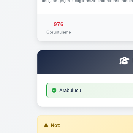
iletişime geçerek bilgilerinizin kaldırılması talebi
976
Görüntüleme
Arabulucu
Not: