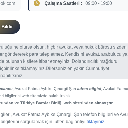
ook.com
Çalışma Saatleri :
09:00 - 19:00
Bildir
ğruluğu ne olursa olsun, hiçbir avukat veya hukuk bürosu sizden
er göndererek para talep etmez. Kendisini avukat, arabulucu ya
erde bulunan kişilere itibar etmeyiniz. Dolandırıcılık mağduru
içbir linke tıklamayınız.Dilerseniz en yakın Cumhuriyet
abilirsiniz.
umarası
, Avukat Fatma Aybike Çınargil Şan
adres bilgisi
, Avukat Fatm
 bilgilerini web sitemizde bulabilirsiniz.
ından ve Türkiye Barolar Birliği web sitesinden alınmıştır.
ileri, Avukat Fatma Aybike Çınargil Şan telefon bilgileri ve Avu
bilgilerini sorgulamak için lütfen bağlantıyı
tıklayınız.