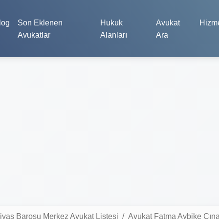
log
Son Eklenen
Hukuk
Avukat
Hizme
Avukatlar
Alanları
Ara
ivas Barosu Merkez Avukat Listesi
Avukat Fatma Aybike Çına