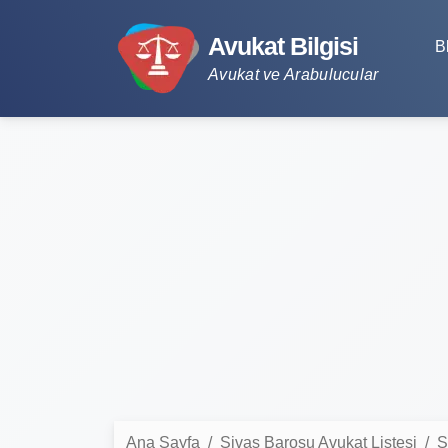
Avukat Bilgisi
B
Avukat ve Arabulucular
Ana Sayfa
Sivas Barosu Avukat Listesi
S