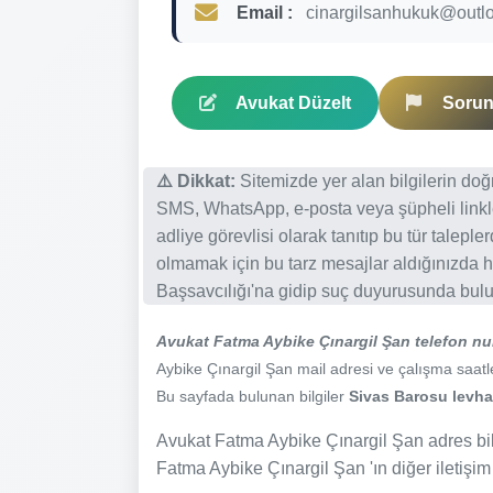
Email :
cinargilsanhukuk@outl
Avukat Düzelt
Sorun 
⚠️ Dikkat:
Sitemizde yer alan bilgilerin do
SMS, WhatsApp, e-posta veya şüpheli linkl
adliye görevlisi olarak tanıtıp bu tür talepl
olmamak için bu tarz mesajlar aldığınızda h
Başsavcılığı'na gidip suç duyurusunda bulun
Avukat Fatma Aybike Çınargil Şan telefon n
Aybike Çınargil Şan mail adresi ve çalışma saatleri
Bu sayfada bulunan bilgiler
Sivas Barosu levhas
Avukat Fatma Aybike Çınargil Şan adres bilg
Fatma Aybike Çınargil Şan 'ın diğer iletişim 