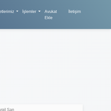
tlerimiz
İşlemler
Avukat
İletişim
Ekle
rgil Şan