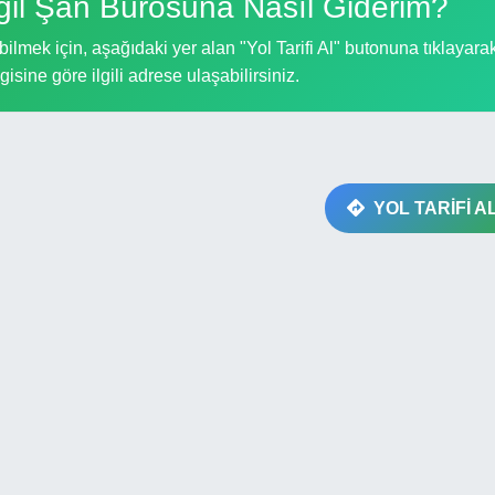
gil Şan Bürosuna Nasıl Giderim?
lmek için, aşağıdaki yer alan "Yol Tarifi Al" butonuna tıklayara
gisine göre ilgili adrese ulaşabilirsiniz.
YOL TARİFİ A