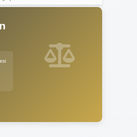
an
esi