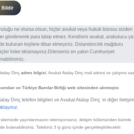
Bildir
ğruluğu ne olursa olsun, hiçbir avukat veya hukuk bürosu sizden
er göndererek para talep etmez. Kendisini avukat, arabulucu ya
erde bulunan kişilere itibar etmeyiniz. Dolandırıcılık mağduru
içbir linke tıklamayınız.Dilerseniz en yakın Cumhuriyet
abilirsiniz.
Atalay Dinç
adres bilgisi
, Avukat Atalay Dinç mail adresi ve çalışma saa
ından ve Türkiye Barolar Birliği web sitesinden alınmıştır.
alay Dinç telefon bilgileri ve Avukat Atalay Dinç 'ın diğer iletişi
tıklayınız.
b sitemizde yayınlanmasını istemiyorsanız, iletişim bölümünden bizimle
nde bulanabilirsiniz. Talebiniz 3 iş günü içinde gerçekleştirilecektir.