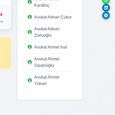
Karakoç
4
Avukat Adnan Çukur
me
Avukat Adnan
Zorluoğlu
Avukat Ahmet İnal
Avukat Ahmet
Sipahioğlu
Avukat Ahmet
Yüksel