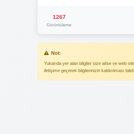
1267
Görüntüleme
Not:
Yukarıda yer alan bilgiler size aitse ve web s
iletişime geçerek bilgilerinizin kaldırılması tale