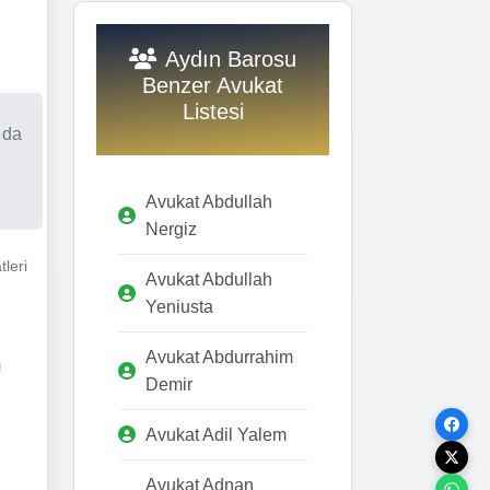
Aydın Barosu
Benzer Avukat
Listesi
 da
Avukat Abdullah
Nergiz
tleri
Avukat Abdullah
Yeniusta
Avukat Abdurrahim
m
Demir
Avukat Adil Yalem
Avukat Adnan