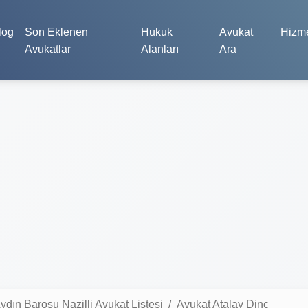
log
Son Eklenen
Hukuk
Avukat
Hizme
Avukatlar
Alanları
Ara
ydın Barosu Nazilli Avukat Listesi
Avukat Atalay Dinç