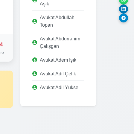
Aşık
Avukat Abdullah
Topan
Avukat Abdurrahim
4
Çalışgan
me
Avukat Adem Işık
Avukat Adil Çelik
Avukat Adil Yüksel