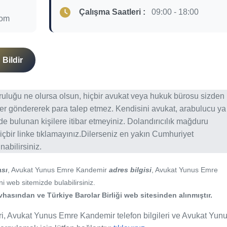
Çalışma Saatleri :
09:00 - 18:00
com
Bildir
ğruluğu ne olursa olsun, hiçbir avukat veya hukuk bürosu sizden
er göndererek para talep etmez. Kendisini avukat, arabulucu ya
erde bulunan kişilere itibar etmeyiniz. Dolandırıcılık mağduru
içbir linke tıklamayınız.Dilerseniz en yakın Cumhuriyet
abilirsiniz.
ası
, Avukat Yunus Emre Kandemir
adres bilgisi
, Avukat Yunus Emre
ni web sitemizde bulabilirsiniz.
vhasından ve Türkiye Barolar Birliği web sitesinden alınmıştır.
i, Avukat Yunus Emre Kandemir telefon bilgileri ve Avukat Yun