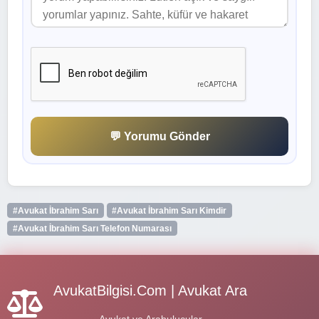
💬 Yorumu Gönder
#Avukat İbrahim Sarı
#Avukat İbrahim Sarı Kimdir
#Avukat İbrahim Sarı Telefon Numarası
AvukatBilgisi.Com | Avukat Ara
Avukat ve Arabulucular