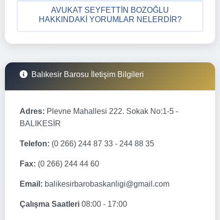
AVUKAT SEYFETTIN BOZOĞLU
HAKKINDAKI YORUMLAR NELERDIR?
Balıkesir Barosu İletişim Bilgileri
Adres:
Plevne Mahallesi 222. Sokak No:1-5 -
BALIKESİR
Telefon:
(0 266) 244 87 33 - 244 88 35
Fax:
(0 266) 244 44 60
Email:
balikesirbarobaskanligi@gmail.com
Çalışma Saatleri
08:00 - 17:00