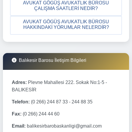
AVUKAT GÖGÜŞ AVUKATLIK BÜROSU
ÇALIŞMA SAATLERI NEDIR?
AVUKAT GÖGÜŞ AVUKATLIK BÜROSU
HAKKINDAKI YORUMLAR NELERDIR?
Balıkesir Barosu İletişim Bilgileri
Adres:
Plevne Mahallesi 222. Sokak No:1-5 -
BALIKESİR
Telefon:
(0 266) 244 87 33 - 244 88 35
Fax:
(0 266) 244 44 60
Email:
balikesirbarobaskanligi@gmail.com