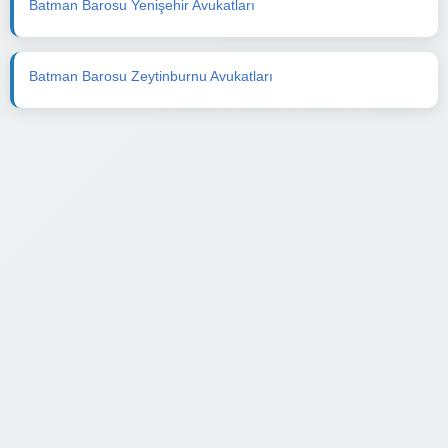
Batman Barosu Yenişehir Avukatları
Batman Barosu Zeytinburnu Avukatları