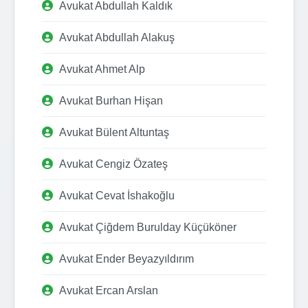
Avukat Abdullah Kaldık
Avukat Abdullah Alakuş
Avukat Ahmet Alp
Avukat Burhan Hişan
Avukat Bülent Altuntaş
Avukat Cengiz Özateş
Avukat Cevat İshakoğlu
Avukat Çiğdem Burulday Küçüköner
Avukat Ender Beyazyıldırım
Avukat Ercan Arslan