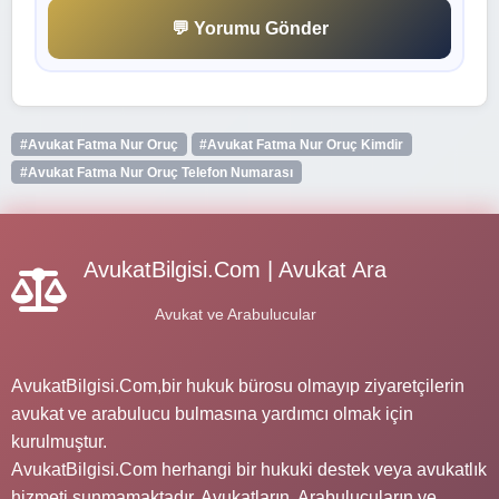
💬 Yorumu Gönder
#Avukat Fatma Nur Oruç
#Avukat Fatma Nur Oruç Kimdir
#Avukat Fatma Nur Oruç Telefon Numarası
AvukatBilgisi.Com | Avukat Ara
Avukat ve Arabulucular
AvukatBilgisi.Com,bir hukuk bürosu olmayıp ziyaretçilerin
avukat ve arabulucu bulmasına yardımcı olmak için
kurulmuştur.
AvukatBilgisi.Com herhangi bir hukuki destek veya avukatlık
hizmeti sunmamaktadır. Avukatların, Arabulucuların ve