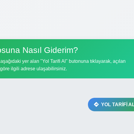
suna Nasıl Giderim?
şağıdaki yer alan "Yol Tarifi Al" butonuna tıklayarak, açılan
göre ilgili adrese ulaşabilirsiniz.
YOL TARİFİ A