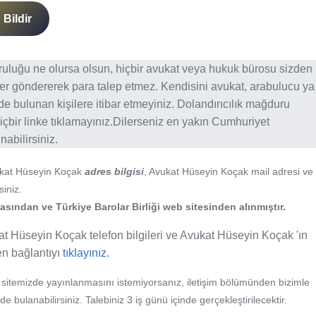
Bildir
ğruluğu ne olursa olsun, hiçbir avukat veya hukuk bürosu sizden
er göndererek para talep etmez. Kendisini avukat, arabulucu ya
erde bulunan kişilere itibar etmeyiniz. Dolandırıcılık mağduru
içbir linke tıklamayınız.Dilerseniz en yakın Cumhuriyet
abilirsiniz.
ukat Hüseyin Koçak
adres bilgisi
, Avukat Hüseyin Koçak mail adresi ve
siniz.
ından ve Türkiye Barolar Birliği web sitesinden alınmıştır.
at Hüseyin Koçak telefon bilgileri ve Avukat Hüseyin Koçak 'ın
fen bağlantıyı
tıklayınız.
b sitemizde yayınlanmasını istemiyorsanız, iletişim bölümünden bizimle
nde bulanabilirsiniz. Talebiniz 3 iş günü içinde gerçekleştirilecektir.