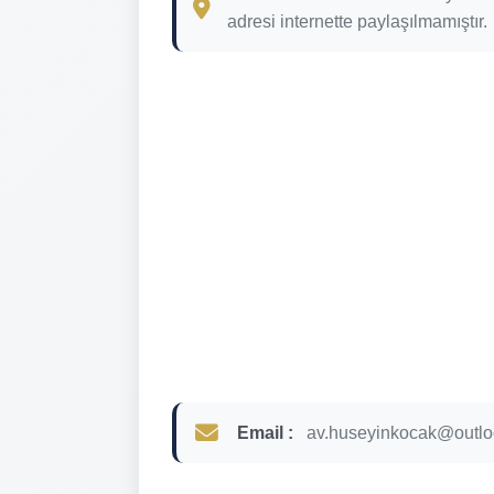
adresi internette paylaşılmamıştır.
Email :
av.huseyinkocak@outl