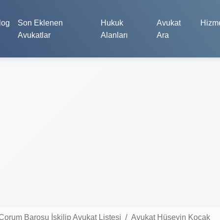
log
Son Eklenen
Hukuk
Avukat
Hizme
Avukatlar
Alanları
Ara
Çorum Barosu İskilip Avukat Listesi
Avukat Hüseyin Koçak