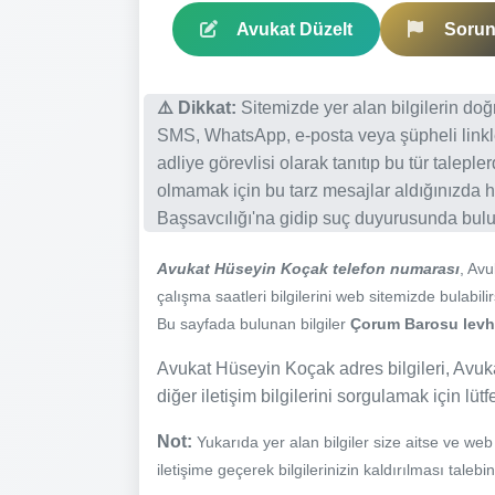
Avukat Düzelt
Sorun 
⚠️ Dikkat:
Sitemizde yer alan bilgilerin do
SMS, WhatsApp, e-posta veya şüpheli linkl
adliye görevlisi olarak tanıtıp bu tür talepl
olmamak için bu tarz mesajlar aldığınızda h
Başsavcılığı'na gidip suç duyurusunda bulun
Avukat Hüseyin Koçak telefon numarası
, Av
çalışma saatleri bilgilerini web sitemizde bulabilir
Bu sayfada bulunan bilgiler
Çorum Barosu levhas
Avukat Hüseyin Koçak adres bilgileri, Avuk
diğer iletişim bilgilerini sorgulamak için lüt
Not:
Yukarıda yer alan bilgiler size aitse ve we
iletişime geçerek bilgilerinizin kaldırılması talebi