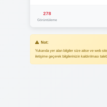
278
Görüntüleme
Not:
Yukarıda yer alan bilgiler size aitse ve web s
iletişime geçerek bilgilerinizin kaldırılması tale