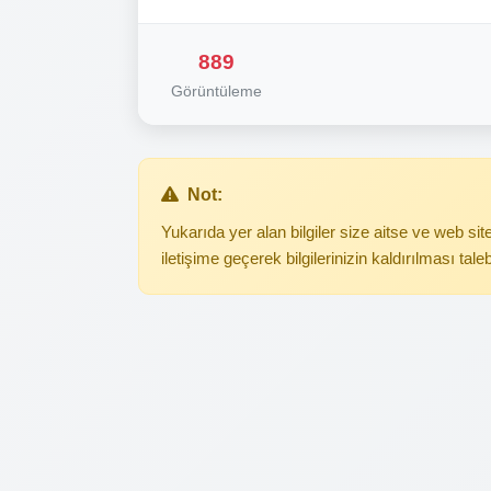
889
Görüntüleme
Not:
Yukarıda yer alan bilgiler size aitse ve web s
iletişime geçerek bilgilerinizin kaldırılması tale