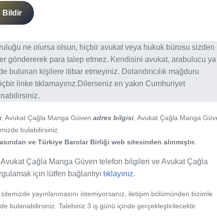
Bildir
ğruluğu ne olursa olsun, hiçbir avukat veya hukuk bürosu sizden
er göndererek para talep etmez. Kendisini avukat, arabulucu ya
erde bulunan kişilere itibar etmeyiniz. Dolandırıcılık mağduru
içbir linke tıklamayınız.Dilerseniz en yakın Cumhuriyet
abilirsiniz.
ı
, Avukat Çağla Manga Güven
adres bilgisi
, Avukat Çağla Manga Güv
mizde bulabilirsiniz.
sından ve Türkiye Barolar Birliği web sitesinden alınmıştır.
 Avukat Çağla Manga Güven telefon bilgileri ve Avukat Çağla
orgulamak için lütfen bağlantıyı
tıklayınız.
b sitemizde yayınlanmasını istemiyorsanız, iletişim bölümünden bizimle
nde bulanabilirsiniz. Talebiniz 3 iş günü içinde gerçekleştirilecektir.