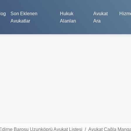
log
Son Eklenen
Hukuk
Avukat
Hizme
Avukatlar
Alanları
Ara
Edirne Barosu Uzunköprü Avukat Listesi
Avukat Çağla Mang