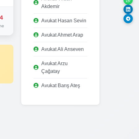
Akdemir
4
Avukat Hasan Sevin
me
Avukat Ahmet Arap
Avukat Ali Arıseven
Avukat Arzu
Çağatay
Avukat Barış Ateş