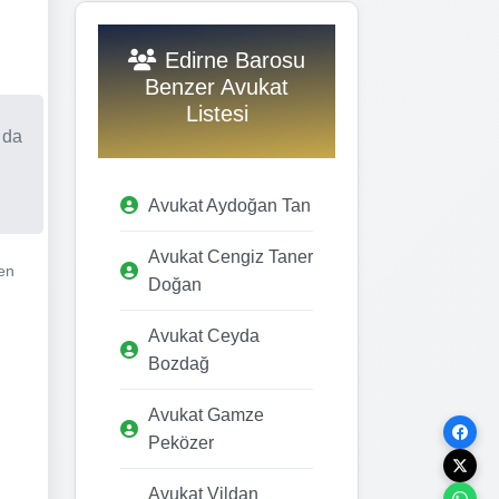
Edirne Barosu
Benzer Avukat
Listesi
 da
Avukat Aydoğan Tan
Avukat Cengiz Taner
en
Doğan
Avukat Ceyda
Bozdağ
Avukat Gamze
Peközer
Avukat Vildan