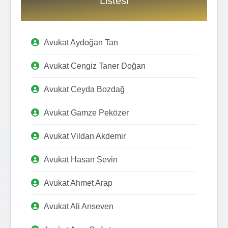
Listesi
Avukat Aydoğan Tan
Avukat Cengiz Taner Doğan
Avukat Ceyda Bozdağ
Avukat Gamze Peközer
Avukat Vildan Akdemir
Avukat Hasan Sevin
Avukat Ahmet Arap
Avukat Ali Arıseven