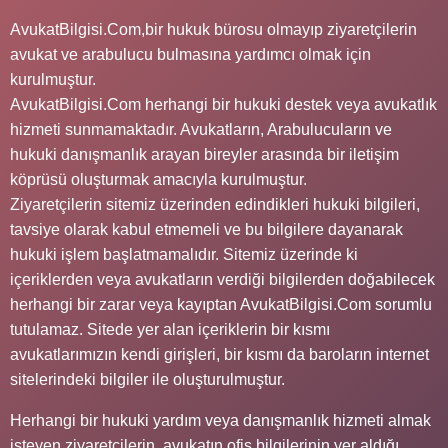
AvukatBilgisi.Com,bir hukuk bürosu olmayıp ziyaretçilerin
avukat ve arabulucu bulmasına yardımcı olmak için
kurulmuştur.
AvukatBilgisi.Com herhangi bir hukuki destek veya avukatlık
hizmeti sunmamaktadır. Avukatların, Arabulucuların ve
hukuki danışmanlık arayan bireyler arasında bir iletişim
köprüsü oluşturmak amacıyla kurulmuştur.
Ziyaretçilerin sitemiz üzerinden edindikleri hukuki bilgileri,
tavsiye olarak kabul etmemeli ve bu bilgilere dayanarak
hukuki işlem başlatmamalıdır. Sitemiz üzerinde ki
içeriklerden veya avukatların verdiği bilgilerden doğabilecek
herhangi bir zarar veya kayıptan AvukatBilgisi.Com sorumlu
tutulamaz. Sitede yer alan içeriklerin bir kısmı
avukatlarımızın kendi girişleri, bir kısmı da baroların internet
sitelerindeki bilgiler ile oluşturulmuştur.
Herhangi bir hukuki yardım veya danışmanlık hizmeti almak
isteyen ziyaretçilerin, avukatın ofis bilgilerinin yer aldığı