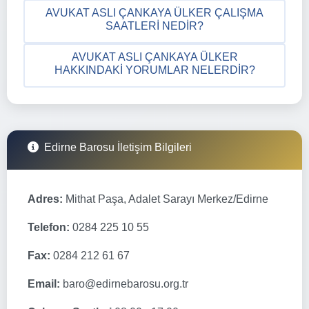
AVUKAT ASLI ÇANKAYA ÜLKER ÇALIŞMA
SAATLERI NEDIR?
AVUKAT ASLI ÇANKAYA ÜLKER
HAKKINDAKI YORUMLAR NELERDIR?
Edirne Barosu İletişim Bilgileri
Adres:
Mithat Paşa, Adalet Sarayı Merkez/Edirne
Telefon:
0284 225 10 55
Fax:
0284 212 61 67
Email:
baro@edirnebarosu.org.tr