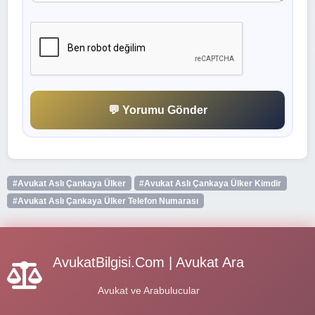
💬 Yorumu Gönder
#Avukat Aslı Çankaya Ülker
#Avukat Aslı Çankaya Ülker Kimdir
#Avukat Aslı Çankaya Ülker Telefon Numarası
AvukatBilgisi.Com | Avukat Ara
Avukat ve Arabulucular