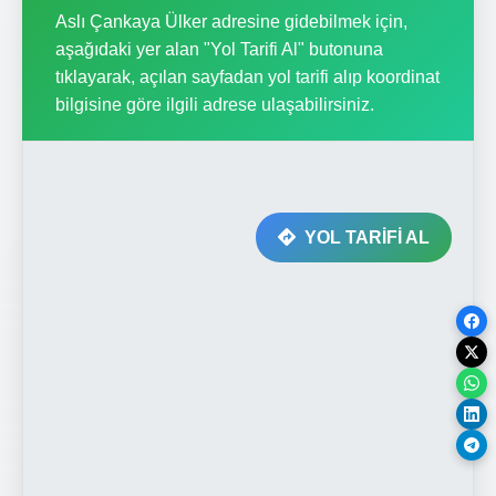
Aslı Çankaya Ülker adresine gidebilmek için,
aşağıdaki yer alan "Yol Tarifi Al" butonuna
tıklayarak, açılan sayfadan yol tarifi alıp koordinat
bilgisine göre ilgili adrese ulaşabilirsiniz.
YOL TARİFİ AL