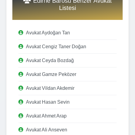
Edirne Barosu Benzer Avukat
Listesi
Avukat Aydoğan Tan
Avukat Cengiz Taner Doğan
Avukat Ceyda Bozdağ
Avukat Gamze Peközer
Avukat Vildan Akdemir
Avukat Hasan Sevin
Avukat Ahmet Arap
Avukat Ali Arıseven