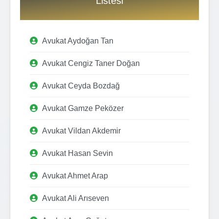
Listesi
Avukat Aydoğan Tan
Avukat Cengiz Taner Doğan
Avukat Ceyda Bozdağ
Avukat Gamze Peközer
Avukat Vildan Akdemir
Avukat Hasan Sevin
Avukat Ahmet Arap
Avukat Ali Arıseven