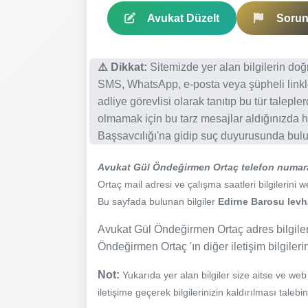
Avukat Düzelt
Sorun 
⚠️ Dikkat:
Sitemizde yer alan bilgilerin do
SMS, WhatsApp, e-posta veya şüpheli linkl
adliye görevlisi olarak tanıtıp bu tür talepl
olmamak için bu tarz mesajlar aldığınızda h
Başsavcılığı'na gidip suç duyurusunda bulun
Avukat Gül Öndeğirmen Ortaç telefon numar
Ortaç mail adresi ve çalışma saatleri bilgilerini w
Bu sayfada bulunan bilgiler
Edirne Barosu levha
Avukat Gül Öndeğirmen Ortaç adres bilgiler
Öndeğirmen Ortaç 'ın diğer iletişim bilgileri
Not:
Yukarıda yer alan bilgiler size aitse ve we
iletişime geçerek bilgilerinizin kaldırılması talebi