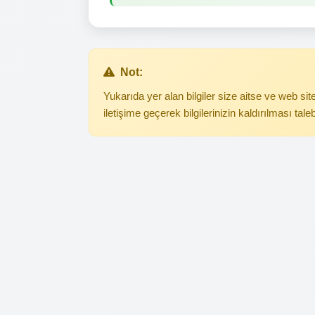
Not:
Yukarıda yer alan bilgiler size aitse ve web s
iletişime geçerek bilgilerinizin kaldırılması tale