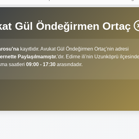
kat Gül Öndeğirmen Ortaç
arosu'na
kayıtlıdır. Avukat Gül Öndeğirmen Ortaç'nin adresi
rnette Paylaşılmamıştır.
'dır. Edirne ili'nin Uzunköprü ilçesind
şma saatleri
09:00 - 17:30
arasındadır.