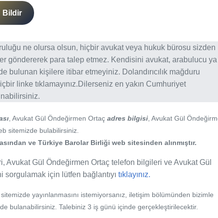
Bildir
ğruluğu ne olursa olsun, hiçbir avukat veya hukuk bürosu sizden
er göndererek para talep etmez. Kendisini avukat, arabulucu ya
erde bulunan kişilere itibar etmeyiniz. Dolandırıcılık mağduru
içbir linke tıklamayınız.Dilerseniz en yakın Cumhuriyet
abilirsiniz.
ası
, Avukat Gül Öndeğirmen Ortaç
adres bilgisi
, Avukat Gül Öndeğir
eb sitemizde bulabilirsiniz.
sından ve Türkiye Barolar Birliği web sitesinden alınmıştır.
i, Avukat Gül Öndeğirmen Ortaç telefon bilgileri ve Avukat Gül
ni sorgulamak için lütfen bağlantıyı
tıklayınız.
b sitemizde yayınlanmasını istemiyorsanız, iletişim bölümünden bizimle
nde bulanabilirsiniz. Talebiniz 3 iş günü içinde gerçekleştirilecektir.