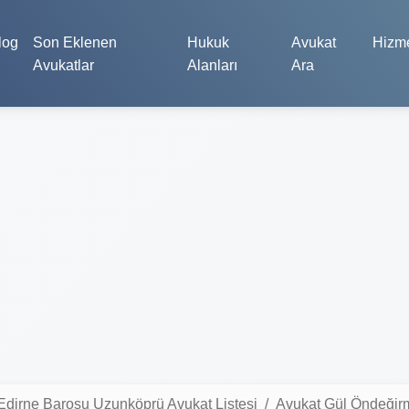
log
Son Eklenen
Hukuk
Avukat
Hizme
Avukatlar
Alanları
Ara
Edirne Barosu Uzunköprü Avukat Listesi
Avukat Gül Öndeğir