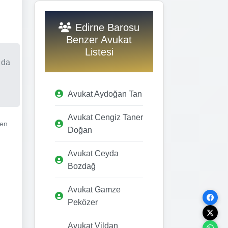
Edirne Barosu
Benzer Avukat
Listesi
 da
Avukat Aydoğan Tan
Avukat Cengiz Taner
men
Doğan
Avukat Ceyda
Bozdağ
Avukat Gamze
Peközer
Avukat Vildan