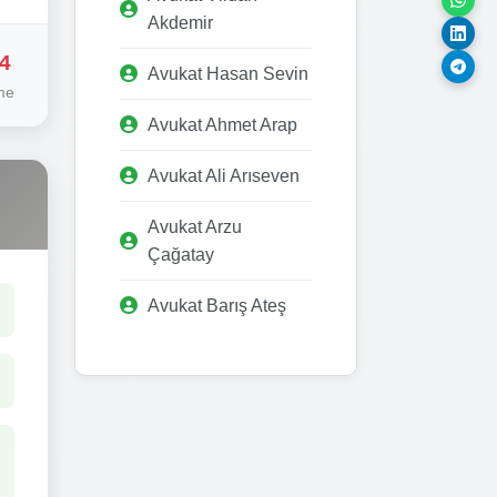
Akdemir
4
Avukat Hasan Sevin
me
Avukat Ahmet Arap
Avukat Ali Arıseven
Avukat Arzu
Çağatay
Avukat Barış Ateş