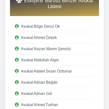
Eskişehir Barosu Benzer Avukat
Listesi
Avukat Bilge Deniz Ok
Avukat Ahmet Öztürk
Avukat Nazan Marım Şensöz
Avukat Abdullah Algın
Avukat Adalet Sezer Özbunar
Avukat Adnan Beğde
Avukat Adnan Gül
Avukat Ahmet Turhan