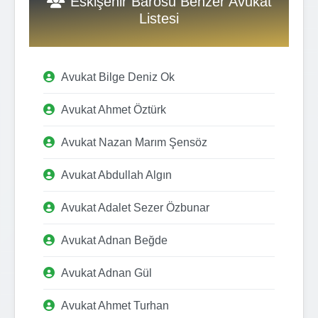
Eskişehir Barosu Benzer Avukat
Listesi
Avukat Bilge Deniz Ok
Avukat Ahmet Öztürk
Avukat Nazan Marım Şensöz
Avukat Abdullah Algın
Avukat Adalet Sezer Özbunar
Avukat Adnan Beğde
Avukat Adnan Gül
Avukat Ahmet Turhan