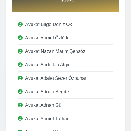
Listesi
Avukat Bilge Deniz Ok
Avukat Ahmet Öztürk
Avukat Nazan Marım Şensöz
Avukat Abdullah Algın
Avukat Adalet Sezer Özbunar
Avukat Adnan Beğde
Avukat Adnan Gül
Avukat Ahmet Turhan