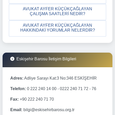
AVUKAT AYFER KÜÇÜKÇAĞLAYAN
ÇALIŞMA SAATLERI NEDIR?
AVUKAT AYFER KÜÇÜKÇAĞLAYAN
HAKKINDAKI YORUMLAR NELERDIR?
Eskişehir Barosu İletişim Bilgileri
Adres:
Adliye Sarayı Kat:3 No:346 ESKİŞEHİR
Telefon:
0 222 240 14 00 - 0222 240 71 72 - 76
Fax:
+90 222 240 71 70
Email:
bilgi@eskisehirbarosu.org.tr