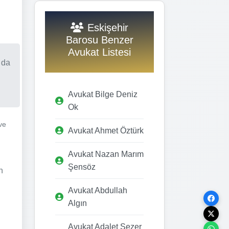
Eskişehir
Barosu Benzer
Avukat Listesi
 da
Avukat Bilge Deniz
Ok
ve
Avukat Ahmet Öztürk
Avukat Nazan Marım
Şensöz
n
Avukat Abdullah
Algın
Avukat Adalet Sezer