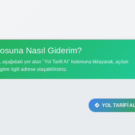
rosuna Nasıl Giderim?
 aşağıdaki yer alan "Yol Tarifi Al" butonuna tıklayarak, açılan
göre ilgili adrese ulaşabilirsiniz.
YOL TARİFİ A