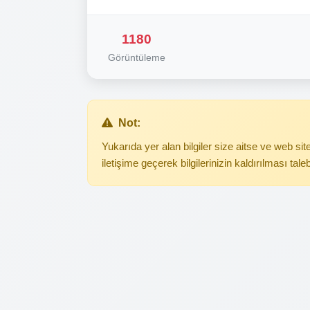
1180
Görüntüleme
Not:
Yukarıda yer alan bilgiler size aitse ve web s
iletişime geçerek bilgilerinizin kaldırılması tale