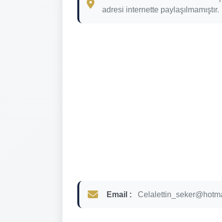
adresi internette paylaşılmamıştır.
Email :
Celalettin_seker@hotm