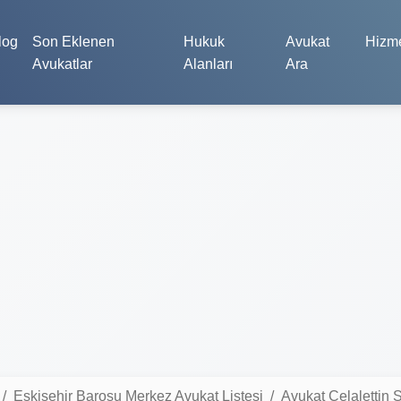
log
Son Eklenen
Hukuk
Avukat
Hizme
Avukatlar
Alanları
Ara
Eskişehir Barosu Merkez Avukat Listesi
Avukat Celalettin 