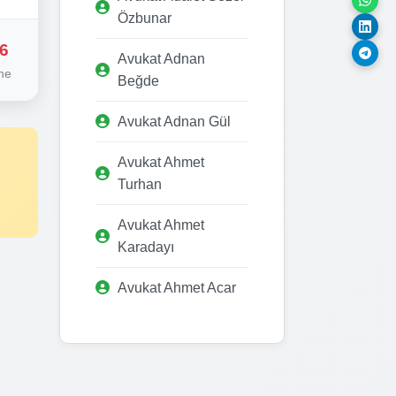
Özbunar
6
Avukat Adnan
me
Beğde
Avukat Adnan Gül
Avukat Ahmet
Turhan
Avukat Ahmet
Karadayı
Avukat Ahmet Acar