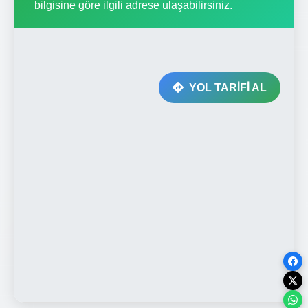
bilgisine göre ilgili adrese ulaşabilirsiniz.
YOL TARİFİ AL