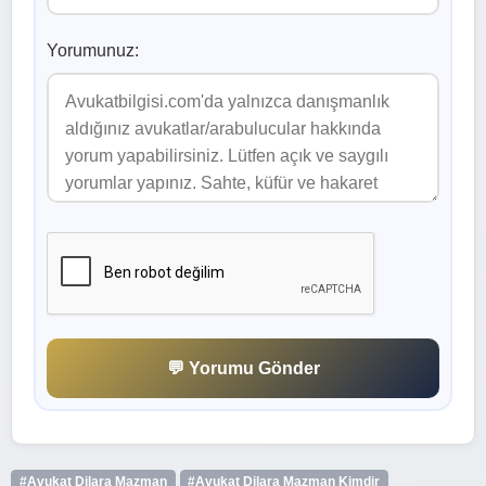
Yorumunuz:
💬 Yorumu Gönder
#Avukat Dilara Mazman
#Avukat Dilara Mazman Kimdir