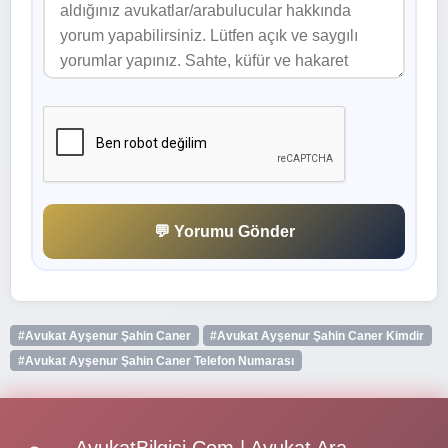
💬 Yorumu Gönder
#Avukat Ayşenur Şahin Caner
#Avukat Ayşenur Şahin Caner Kimdir
#Avukat Ayşenur Şahin Caner Telefon Numarası
AvukatBilgisi.Com | Avukat Ara