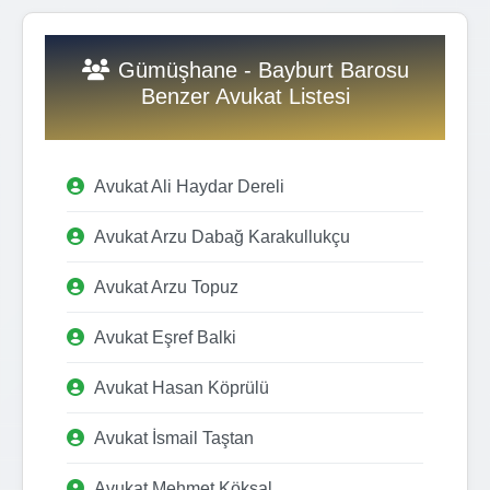
Gümüşhane - Bayburt Barosu
Benzer Avukat Listesi
Avukat Ali Haydar Dereli
Avukat Arzu Dabağ Karakullukçu
Avukat Arzu Topuz
Avukat Eşref Balki
Avukat Hasan Köprülü
Avukat İsmail Taştan
Avukat Mehmet Köksal