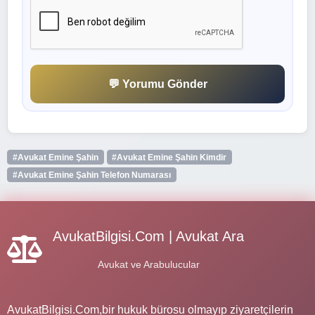
💬 Yorumu Gönder
#Avukat Emine Şahin
#Avukat Emine Şahin Kimdir
#Avukat Emine Şahin Telefon Numarası
AvukatBilgisi.Com | Avukat Ara
Avukat ve Arabulucular
AvukatBilgisi.Com,bir hukuk bürosu olmayıp ziyaretçilerin