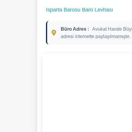
Isparta Barosu Baro Levhası
Büro Adres :
Avukat Hande Bü
adresi internette paylaşılmamıştır.