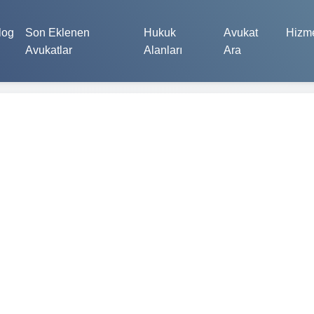
log
Son Eklenen
Hukuk
Avukat
Hizme
Avukatlar
Alanları
Ara