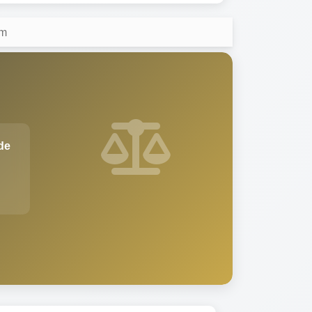
am
de