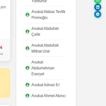
Yurdunur
kçam
Avukat Abbas Tevfik
Pirimoğlu
Avukat Abdullah
Çelik
Avukat Abdullah
4
Mithat Ural
me
Avukat
Abdurrahman
Eseryel
Avukat Adnan Er
Avukat Ahmet Akıncı