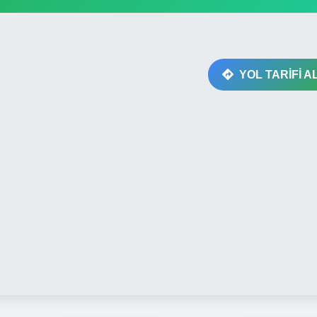
YOL TARİFİ A