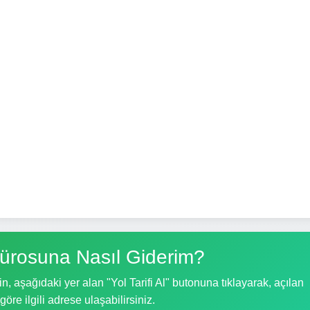
rosuna Nasıl Giderim?
aşağıdaki yer alan "Yol Tarifi Al" butonuna tıklayarak, açılan
göre ilgili adrese ulaşabilirsiniz.