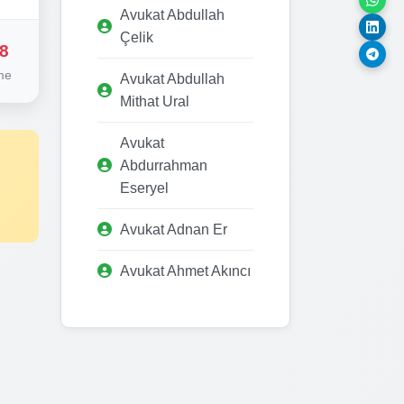
Avukat Abdullah
Çelik
8
me
Avukat Abdullah
Mithat Ural
Avukat
Abdurrahman
Eseryel
Avukat Adnan Er
Avukat Ahmet Akıncı