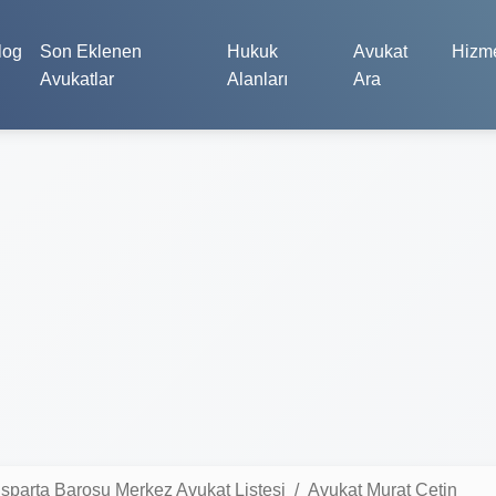
log
Son Eklenen
Hukuk
Avukat
Hizme
Avukatlar
Alanları
Ara
Isparta Barosu Merkez Avukat Listesi
Avukat Murat Çetin