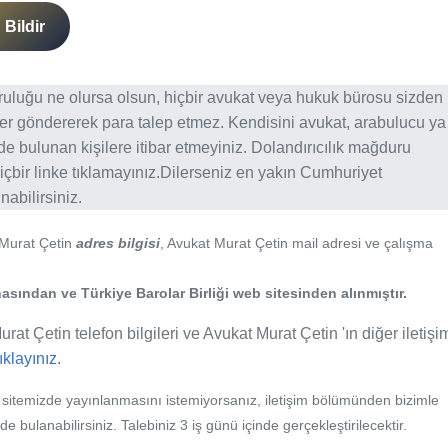
Bildir
ğruluğu ne olursa olsun, hiçbir avukat veya hukuk bürosu sizden
er göndererek para talep etmez. Kendisini avukat, arabulucu ya
erde bulunan kişilere itibar etmeyiniz. Dolandırıcılık mağduru
içbir linke tıklamayınız.Dilerseniz en yakın Cumhuriyet
abilirsiniz.
 Murat Çetin
adres bilgisi
, Avukat Murat Çetin mail adresi ve çalışma
asından ve Türkiye Barolar Birliği web sitesinden alınmıştır.
rat Çetin telefon bilgileri ve Avukat Murat Çetin 'ın diğer iletişi
tıklayınız.
b sitemizde yayınlanmasını istemiyorsanız, iletişim bölümünden bizimle
nde bulanabilirsiniz. Talebiniz 3 iş günü içinde gerçekleştirilecektir.