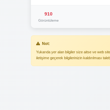
910
Görüntüleme
Not:
Yukarıda yer alan bilgiler size aitse ve web s
iletişime geçerek bilgilerinizin kaldırılması tale